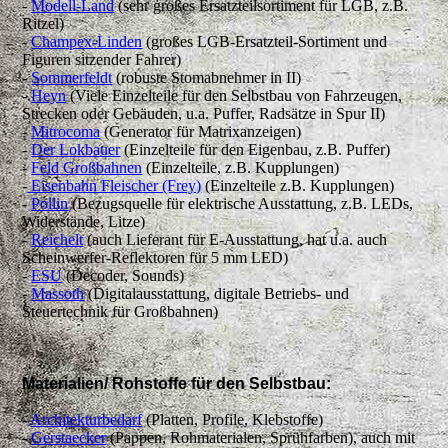
-
Modell-Land
(sehr großes Ersatzteilsortiment für LGB, z.B.
Ritzel)
-
Champex-Linden
(großes LGB-Ersatzteil-Sortiment und
Figuren sitzender Fahrer)
-
Sommerfeldt
(robuste Stomabnehmer in II)
-
Heyn
(Viele Einzelteile für den Selbstbau von Fahrzeugen,
Strecken oder Gebäuden, u.a. Puffer, Radsätze in Spur II)
-
Mitrocoma
(Generator für Matrixanzeigen)
-
Der Lokbauer
(Einzelteile für den Eigenbau, z.B. Puffer)
-
Feld Großbahnen
(Einzelteile, z.B. Kupplungen)
-
Eisenbahn Fleischer (Frey)
(Einzelteile z.B. Kupplungen)
-
Pollin
(Bezugsquelle für elektrische Ausstattung, z.B. LEDs,
Widerstände, Litze)
-
Reichelt
(auch Lieferant für E-Ausstattung, hat u.a. auch
Scheinwerfer-Reflektoren für 5 mm LED)
-
ESU
(Decoder, Sounds)
-
Massoth
(Digitalausstattung, digitale Betriebs- und
Steuertechnik für Großbahnen)
Materialien/ Rohstoffe für den Selbstbau:
-
Architekturbedarf
(Platten, Profile, Klebstoffe)
-
Gerstaecker
(Pappen, Rohmaterialen, Sprühfarben), auch mit