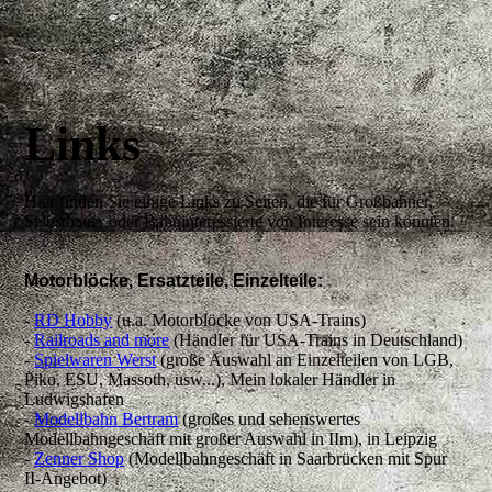
Links
Hier finden Sie einige Links zu Seiten, die für Großbahner,
Selbstbauer oder Bahninteressierte von Interesse sein könnten.
Motorblöcke, Ersatzteile, Einzelteile:
-
RD Hobby
(u.a. Motorblöcke von USA-Trains)
-
Railroads and more
(Händler für USA-Trains in Deutschland)
-
Spielwaren Werst
(große Auswahl an Einzelteilen von LGB,
Piko, ESU, Massoth, usw...), Mein lokaler Händler in
Ludwigshafen
-
Modellbahn Bertram
(großes und sehenswertes
Modellbahngeschäft mit großer Auswahl in IIm), in Leipzig
-
Zenner Shop
(Modellbahngeschäft in Saarbrücken mit Spur
II-Angebot)