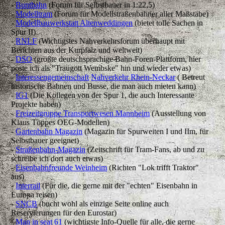
-
Buntbahn
(Forum für Selbstbauer in 1:22,5)
-
Modelltram
(Forum für Modellstraßenbahner aller Maßstäbe)
-
Modellbauwerkstatt Altenweddingen
(bietet tolle Sachen in
Spur II)
-
RNLF
(Wichtigstes Nahverkehrsforum überhaupt mit
Berichten aus der Kurpfalz und weltweit)
-
DSO
(größte deutschsprachige Bahn-Foren-Plattform, hier
poste ich als "Traugott Wembske" hin und wieder etwas)
-
Interessengemeinschaft
Nahverkehr Rhein-Neckar
( Betreut
historische Bahnen und Busse, die man auch mieten kann)
-
IG1
(Die Kollegen von der Spur 1, die auch Interessante
Projekte haben)
-
Freizeitgruppe Transportwesen Mannheim
(Ausstellung von
Klaus Töppes OEG-Modellen)
-
Gartenbahn Magazin
(Magazin für Spurweiten I und IIm, für
Selbstbauer geeignet)
-
Straßenbahn-Magazin
(Zeitschrift für Tram-Fans, ab und zu
schreibe ich dort auch etwas)
-
Eisenbahnfreunde Weinheim
(Richten "Lok trifft Traktor"
aus)
-
Interrail
(Für die, die gerne mit der "echten" Eisenbahn in
Europa reisen)
-
SNCB
(bucht wohl als einzige Seite online auch
Reservierungen für den Eurostar)
-
Man in seat 61
(wichtigste Info-Quelle für alle, die gerne