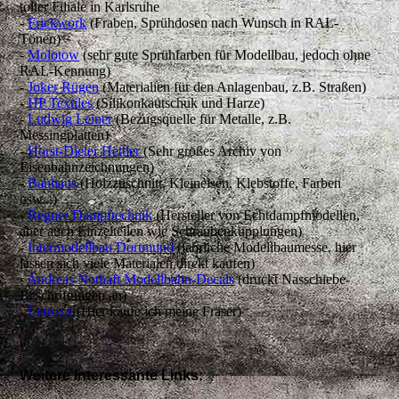
toller Filiale in Karlsruhe
-
Frickwork
(Fraben, Sprühdosen nach Wunsch in RAL-
Tönen)
-
Molotow
(sehr gute Sprühfarben für Modellbau, jedoch ohne
RAL-Kennung)
-
Joker Rügen
(Materialien für den Anlagenbau, z.B. Straßen)
-
HP Textiles
(Silikonkautschuk und Harze)
-
Ludwig Leiner
(Bezugsquelle für Metalle, z.B.
Messingplatten)
-
Horst-Dieter Hettler
(Sehr großes Archiv von
Eisenbahnzeichnungen)
-
Bauhaus
(Holzzuschnitt, Kleineisen, Klebstoffe, Farben
usw...)
-
Regner Dampftechnik
(Hersteller von Echtdampfmodellen,
aber auch Einzelteilen wie Schraubenkupplungen)
-
Intermodellbau Dortmund
(jährliche Modellbaumesse, hier
lassen sich viele Materialen direkt kaufen)
-
Andreas Nothaft Modellbahn-Decals
(druckt Nasschiebe-
Beschriftungen an)
-
Lerroxx
(Hier kaufe ich meine Fräser)
Weitere interessante Links: