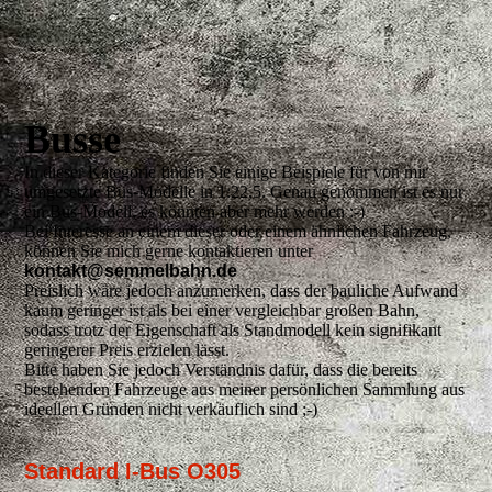
Busse
In dieser Kategorie finden Sie einige Beispiele für von mir
umgesetzte Bus-Modelle in 1:22,5. Genau genommen ist es nur
ein Bus-Modell, es könnten aber mehr werden :-)
Bei Interesse an einem dieser oder einem ähnlichen Fahrzeug,
können Sie mich gerne kontaktieren unter
kontakt@semmelbahn.de
Preislich wäre jedoch anzumerken, dass der bauliche Aufwand
kaum geringer ist als bei einer vergleichbar großen Bahn,
sodass trotz der Eigenschaft als Standmodell kein signifikant
geringerer Preis erzielen lässt.
Bitte haben Sie jedoch Verständnis dafür, dass die bereits
bestehenden Fahrzeuge aus meiner persönlichen Sammlung aus
ideellen Gründen nicht verkäuflich sind ;-)
Standard I-Bus O305