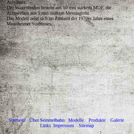
Acrylharz.
Der Wagenboden besteht aus 10 mm starkem MDF, die
Achswellen aus 5 mm starkem Messingrohr.
Das Modell zeigt sich im Zustand der 1970er Jahre eines
Mannheimer Stadtusses.
Startseite
Über
Semmelbahn
Modelle
Produkte
Galerie
Links
Impressum
Sitemap