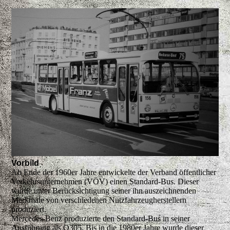
Vorbild
Ab Ende der 1960er Jahre entwickelte der Verband öffentlicher
Verkehrsunternehmen (VÖV) einen Standard-Bus. Dieser
wurde unter Berücksichtigung seiner ihn auszeichnenden
Merkmale von verschiedenen Nutzfahrzeugherstellern
produziert.
Mercedes-Benz produzierte den Standard-Bus in seiner
Ausführung als O305. Bis in die 1980er Jahre wurde dieser