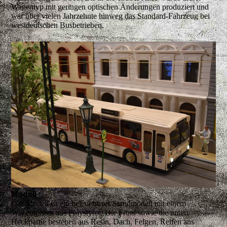
Wagentyp mit geringen optischen Änderungen produziert und
war über vielen Jahrzehnte hinweg das Standard-Fahrzeug bei
westdeutschen Busbetrieben.
Modell
Das Modell ist ein beleuchtetes Standmodell mit einem
Wagenkasten aus Polystyrol. Die Front sowie die untere
Heckpartie bestehen aus Resin, Dach, Felgen, Reifen aus